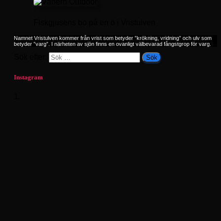
Fiskgjusens bo på en ö i Vristulven
Namnet Vristulven kommer från vrist som betyder ”krökning, vridning” och ulv som
betyder ”varg”. I närheten av sjön finns en ovanligt välbevarad fångstgrop för varg.
Sök efter:
Instagram
1.
What a season finale. Sunshine and 20 enthusiastic