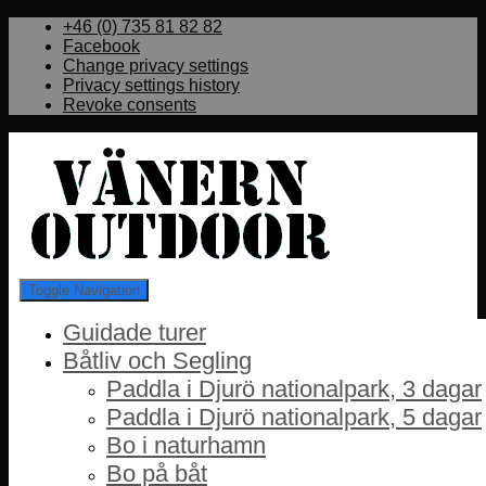
+46 (0) 735 81 82 82
Facebook
Change privacy settings
Privacy settings history
Revoke consents
Toggle Navigation
Guidade turer
Båtliv och Segling
Paddla i Djurö nationalpark, 3 dagar
Paddla i Djurö nationalpark, 5 dagar
Bo i naturhamn
Bo på båt