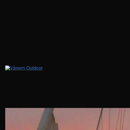
Följ på Instagram
Kajak & segling
Bo ombord – kajak & segling
Hyr båt