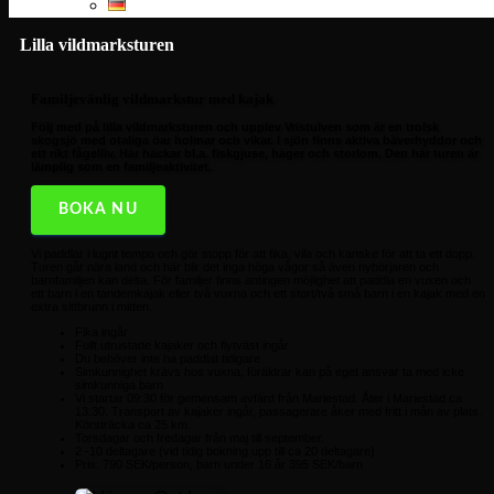
Lilla vildmarksturen
Familjevänlig vildmarkstur med kajak
Följ med på lilla vildmarksturen och upplev Vristulven som är en trolsk
skogsjö med otaliga öar holmar och vikar. I sjön finns aktiva bäverhyddor och
ett rikt fågelliv. Här häckar bl.a. fiskgjuse, häger och storlom. Den här turen är
lämplig som en familjeaktivitet.
BOKA NU
Vi paddlar i lugnt tempo och gör stopp för att fika, vila och kanske för att ta ett dopp.
Turen går nära land och här blir det inga höga vågor så även nybörjaren och
barnfamiljen kan delta. För familjer finns antingen möjlighet att paddla en vuxen och
ett barn i en tandemkajak eller två vuxna och ett stort/två små barn i en kajak med en
extra sittbrunn i mitten.
Fika ingår
Fullt utrustade kajaker och flytväst ingår
Du behöver inte ha paddlat tidigare
Simkunnighet krävs hos vuxna, föräldrar kan på eget ansvar ta med icke
simkunniga barn
Vi startar 09:30 för gemensam avfärd från Mariestad. Åter i Mariestad ca
13:30. Transport av kajaker ingår, passagerare åker med fritt i mån av plats.
Körsträcka ca 25 km.
Torsdagar och fredagar från maj till september.
2 -10 deltagare (vid tidig bokning upp till ca 20 deltagare)
Pris: 790 SEK/person, barn under 16 år 395 SEK/barn