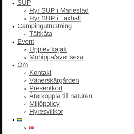
SUP
Hyr SUP i Mariestad
Hyr SUP i Laxhall
Campingutrustning
Tältkåta
Event
Upplev kajak
Möhippa/svensexa
Om
Kontakt
Vänerskärgården
Presentkort
Återkoppla till naturen
Miljöpolicy
Hyresvillkor