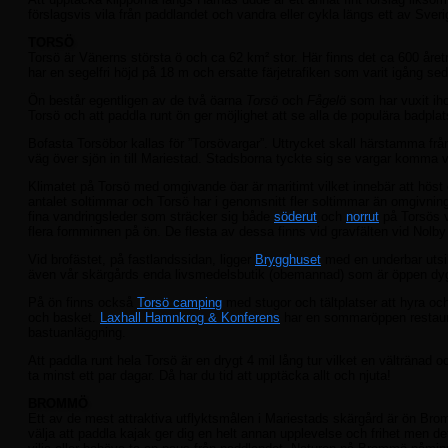
förslagsvis vila från paddlandet och vandra eller cykla längs ett av Sv
TORSÖ
Torsö är Vänerns största ö och ca 62 km² stor. Här finns det ca 600 året
har en segelfri höjd på 18 m och ersatte färjetrafiken som varit igång se
Ön består egentligen av de två öarna
Torsö
och
Fågelö
som har vuxit iho
Torsö och att paddla runt ön ger möjlighet att se alla de populära badpl
Bofasta Torsöbor kallas för ”Torsövargar”. Uttrycket skall härstamma frå
väg över sjön in till Mariestad. Stadsborna tyckte sig se vargar komm
Klimatet på Torsö med omgivande öar är maritimt vilket innebär att höst o
antalet soltimmar och Torsö har i genomsnitt fler soltimmar än omgivnin
fina vandringsleder som sträcker sig både
söderut
och
norrut
på Torsös v
flera fornminnen på ön. De flesta av dessa finns vid gravfälten vid Nolb
Vid brofästet, på fastlandssidan, ligger
Brygghuset
med en underbar utsikt
även vår skärgårds enda livsmedelsbutik (obemannad) som är öppen dygn
På ön finns också
Torsö camping
med stugor och tältplatser att hyra och
och basket.
Laxhall Hamnkrog & Konferens
har en sommaröppen restaur
bastuanläggning.
Att paddla runt hela Torsö är en drygt 4 mil lång tur vilket en vältränad
ta minst ett par dagar. Då har du tid att upptäcka allt och njuta!
BROMMÖ
Ett av de mest attraktiva utflyktsmålen i Mariestads skärgård är ön Brommö
välja att paddla kajak ger dig en helt annan upplevelse och frihet men de