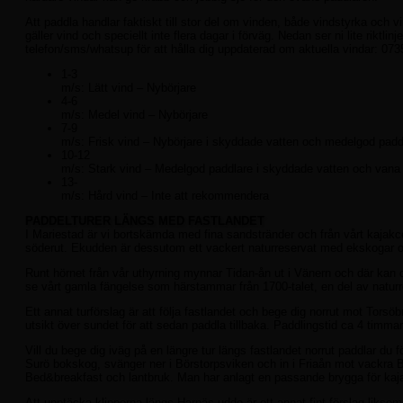
Att paddla handlar faktiskt till stor del om vinden, både vindstyrka och vin
gäller vind och speciellt inte flera dagar i förväg. Nedan ser ni lite riktlin
telefon/sms/whatsup för att hålla dig uppdaterad om aktuella vindar: 073
1-3
m/s: Lätt vind – Nybörjare
4-6
m/s: Medel vind – Nybörjare
7-9
m/s: Frisk vind – Nybörjare i skyddade vatten och medelgod padd
10-12
m/s: Stark vind – Medelgod paddlare i skyddade vatten och vana
13-
m/s: Hård vind – Inte att rekommendera
PADDELTURER LÄNGS MED FASTLANDET
I Mariestad är vi bortskämda med fina sandstränder och från vårt kajakc
söderut. Ekudden är dessutom ett vackert naturreservat med ekskogar 
Runt hörnet från vår uthyrning mynnar Tidan-ån ut i Vänern och där ka
se vårt gamla fängelse som härstammar från 1700-talet, en del av naturre
Ett annat turförslag är att följa fastlandet och bege dig norrut mot Torsö
utsikt över sundet för att sedan paddla tillbaka. Paddlingstid ca 4 timmar 
Vill du bege dig iväg på en längre tur längs fastlandet norrut paddlar du
Surö bokskog, svänger ner i Börstorpsviken och in i Friaån mot vackra Bö
Bed&breakfast och lantbruk. Man har anlagt en passande brygga för kajaker 
Att upptäcka klipporna längs Harnäs udde är ett annat fint förslag likso