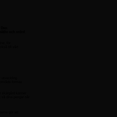
. Den
åtliv och orörd
tne, för
kså till vårt
r utveckling.
ärområde formas
r skärgård känner
et så dina pengar når
öarna gör att