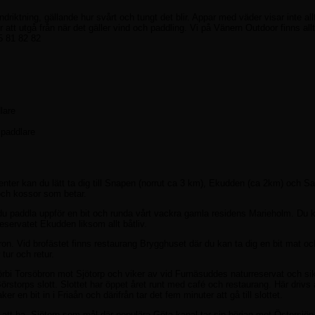
driktning, gällande hur svårt och tungt det blir. Appar med väder visar inte allt
jer att utgå från när det gäller vind och paddling. Vi på Vänern Outdoor finns allt
5 81 82 82
lare
 paddlare
enter kan du lätt ta dig till Snapen (norrut ca 3 km), Ekudden (ca 2km) och S
och kossor som betar.
n du paddla uppför en bit och runda vårt vackra gamla residens Marieholm. D
servatet Ekudden liksom allt båtliv.
bron. Vid brofästet finns restaurang Brygghuset där du kan ta dig en bit mat oc
tur och retur.
 förbi Torsöbron mot Sjötorp och viker av vid Furnäsuddes naturreservat och sik
rstorps slott. Slottet har öppet året runt med café och restaurang. Här drivs
en bit in i Friaån och därifrån tar det fem minuter att gå till slottet.
m att ha Sjötorp som mål där populära Göta kanal tar sin början mot Östersjön