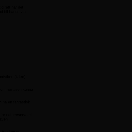
id rätt när det
id till hands via
andviken (4 km)
u kommer även kunna
h ha en fantastisk
tar naturreservatet
 även
. Här kan du