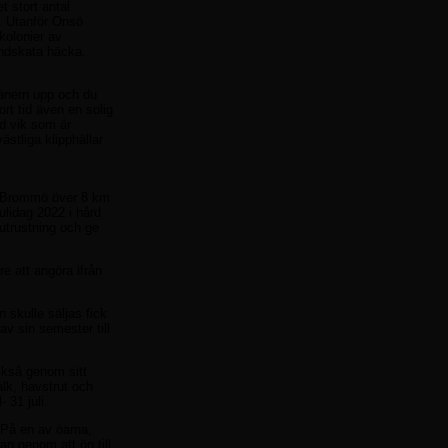
t stort antal
. Utanför Onsö
kolonier av
andskata häcka.
vänern upp och du
rt tid även en solig
ad vik som är
stliga klipphällar
ia Brommö över 8 km
ulidag 2022 i hård
sutrustning och ge
re att angöra ifrån
 skulle säljas fick
 av sin semester till
också genom sitt
alk, havstrut och
 31 juli.
 På en av öarna,
an genom att ön till