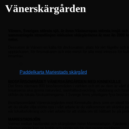
Vänerskärgården
Vänern, Sveriges största sjö, är även Västeuropas största insjö och
sammanlagda strandlinjen inklusive skärgårdarna är mer än 2000 km
natur.
Dessutom är Vänern en källa för dricksvatten, plats för rikt fågelliv och 
upptäckaren, för finsmakaren och inte minst för alla med intresse för kul
innanhav.
Paddelkarta Mariestads skärgård
BIOSFÄRSOMRÅDET VÄNERSKÄRGÅRDEN MED KINNEKULLE
Det finns närmare 800 biosfärområden i världen och ett av dem är vårt! (
Insatserna ska gynna naturvård, samhällsutveckling, utbildning och fo
utifrån de lokala förutsättningarna. I Sverige finns ytterligare fyra bios
Biosfärsområdet Vänerskärgården med Kinnekulle drivs som en ideell för
att du skulle vilja stötta oss i vårt arbete är du välkommen att skänka pen
vår lokalbefolkning och vårt arbete för att ställa om till hållbart liv på j
MARIESTADSJÖN
Vattnet mellan fastlandet och skärgården heter Mariestadsjön. Fjärdens s
hårdare vindar kan ge krabb och jobbig sjö för den ovane paddlaren.