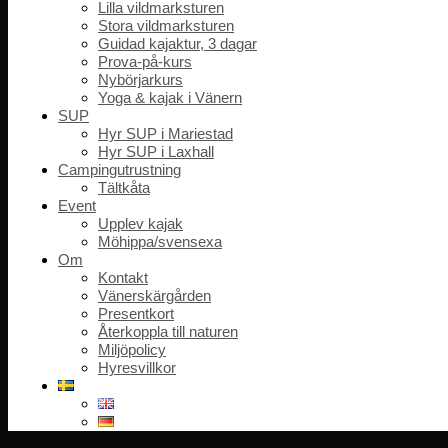
Lilla vildmarksturen
Stora vildmarksturen
Guidad kajaktur, 3 dagar
Prova-på-kurs
Nybörjarkurs
Yoga & kajak i Vänern
SUP
Hyr SUP i Mariestad
Hyr SUP i Laxhall
Campingutrustning
Tältkåta
Event
Upplev kajak
Möhippa/svensexa
Om
Kontakt
Vänerskärgården
Presentkort
Återkoppla till naturen
Miljöpolicy
Hyresvillkor