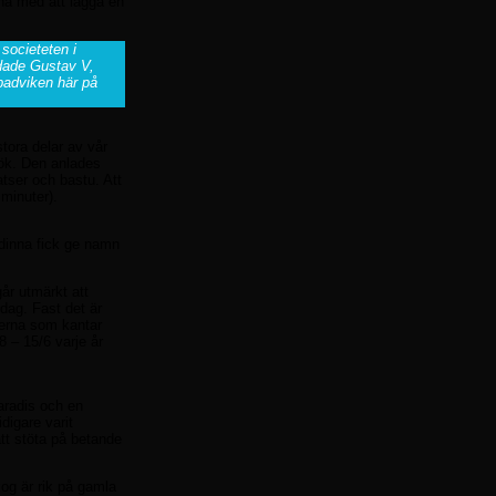
na med att lägga en
societeten i
ldade Gustav V,
badviken här på
tora delar av vår
sök. Den anlades
tser och bastu. Att
minuter).
udinna fick ge namn
år utmärkt att
 dag. Fast det är
derna som kantar
8 – 15/6 varje år
aradis och en
digare varit
att stöta på betande
kog är rik på gamla