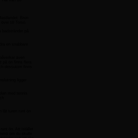
fastlandet. Bron
över till Torsö.
a badstränder på
ndra en snabbare
 påverkar även
 på ön finns flera
ch dessutom finns
slutning ligger
iplan med tennis
och
 låt turen runt ön
unt ön. Att istället
Brommö om du skulle