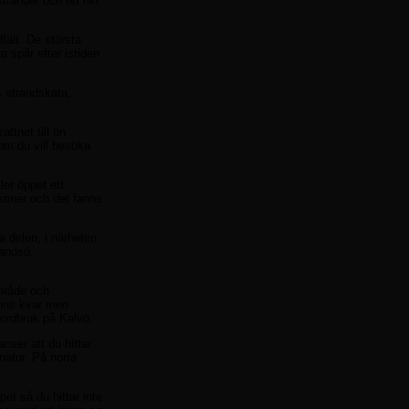
ränder och ett rikt
fält. De största
 spår efter istiden
s strandskata,
ttnet till ön
om du vill besöka
ler öppet ett
soner och det fanns
a delen, i närheten
landsö.
område och
inns kvar men
ordbruk på Kalvö.
nser att du hittar
natur. På norra
t så du hittar inte