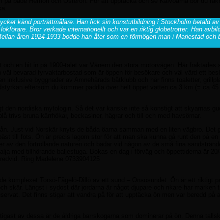
om på både Hemön och Österön. För att upptäcka och se Kalvöarna bör du räk
ka.
ycket känd porträttmålare. Han fick sin konstutbildning i Stockholm betald av 
okförare. Bror verkade internationellt och var en riktig globetrotter. Han avbi
llan åren 1924-1933 bodde han åter som en förmögen man i Mariestad och 
 och en bit in på 1900-talet var Vänern den stora motorvägen. Här fraktades s
en väl bevarad fyrvaktarbostad som är öppen för besökare och väl värd ett be
inklusive byggnader av Amnehärads båtklubb och här finns toaletter, grillpla
vindstyrkan eftersom du kommer paddla över helt öppet vatten ca 3 km (= ca 45 
t den nordiska mytologin. Så det var kanske inte så konstigt att skyarnas g
lå trivs bruna kärrhökar, beckasiner, hägrar och till och med havsörnar.
oraån. Just vid Norskär knyts de båda öarna samman med en liten vägbro. Det g
st till fots. Ön är precis lagom stor för att man ska kunna gå runt den på en
uter av den förtrollande naturen och badar vid någon av de små fina sandsträn
lja med tillhörande baljestuga. Bokas en dag i förväg och öppettiderna är 20/
 bredvid. Ring Madelene 0733904125
e komplexet Torsö-Fågelö-Dillö av ett sund – Onsösundet. Ön är ett riktigt p
ch skär. Längst i sydost där jordarna är något djupare och rikare har marken ti
servat. Det finns stigar att vandra på för att upptäcka ön men var beredd på 
iktigast av dessa är de åldriga barrskogarna som dominerar på ön. Denna talls