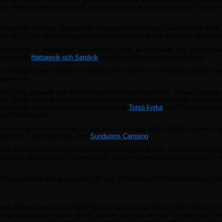
eriges mest populära besöksmål. Livsmedelsbutik är öppen sommartid i Sjötorp.
runtboende invånare. Sedan 1994 finns en broförbindelse som förbinder ön till 
dan 1932. Från vår uthyrning i Mariestads hamn tar det ca en timme att paddla 
p på grund av utdikningen som skedde i slutet av 1800-talet. Det finns mång
atserna som
Hattarevik och Sandvik
men även hitta sina egna små oaser.
n 1800-talets bistra vintrar när isen låg över Vänern och torsöborna kunde va
a vandrande…
ch vinter generellt sett är mildare än klimatet på fastlandet. Vänerns storlek
gen. Skulle du på grund av oväder och vindar behöva stanna längre än planerat
ästra sida. Intressanta sevärdheter på ön är
Torsö kyrka
och Fågelö kapell o
y och Hässlestad.
 över Vänern. Här kan du äta mat eller ta en kopp kaffe. Öppet året runt. I an
et runt. I närheten finns även
Sundsörns Camping
.
 här kan du även mot betalning få tillgång till gym, dusch, bastu och en mult
ang och stuguthyrning i Brommösund. Här drivs även en bokningsbar SPA- 
 och van paddlare kan göra på en halv dag. Detta är inget vi rekommenderar utan
. Många reser hit med färja från Laxhall på Torsö för att vandra eller cykla r
t kan vara bra att veta att det går utmärkt att hyra cykel vid färjelägret på 