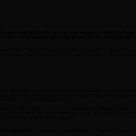
 Europas tredje största efter de stora ryska insjöarna Ladoga och Onega
. Vänern är en fantastisk resurs som ger oss som bor här härliga bad, b
transportled för fartyg. Området kring Vänern är ett paradis för den äventyrslys
tur och natur! Totalt finns nära 22 000 öar, holmar och skär – välkommen du oc
länk) Ett biosfärsområde är platser där man kan testa olika metoder för hållba
rskning. Det är FN:s organ Unesco som utnämner biosfärområden. Varje biosf
färsområden och vårt har funnits sedan 2010.
ening och Vänern Outdoor är självklart medlemmar. Om du efter din resa i vå
gar till föreningens fond. Varje år delas medel ut till hållbara projekt i områd
orden. (Här kommer snart en Qr-kod läggas in)
tora utbredning om ca 15 km längs med fastlandet och upp till 5 km över till 