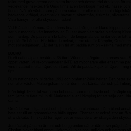
tallar med grova grenar och platta kronor och dessa träd är viktiga för ro
vedlevande insekter. På Onsö finns även lövskogar med ek, hassel och l
finns såväl på västra som på norra sidan mer eller mindre kala fågelskär.
häckande vitfågel, exempelvis havstrut, skrattmås, fiskmås, silvertärna
Visa hänsyn för alla skyddsområden!
Vid Blåhallen på norra Onsö finns fina badmöjligheter bland klipporna i
ser hur magnifik vårt innanhav är. Du ser även vårt stolta platåberg Kin
sommardag. Du passerar i lä bakom de långsmala öarna där det är lätt att
populär för båtfolk. Här hittar du också, strax utanför Kämpön, Onsös en
mot solnedgången. Låt det ta sin tid att paddla runt ön – räkna med min
DJURÖ
Djurö nationalpark består av 35 öar i Vänerns skärgård och anses vara 
öppet vatten. Vi rekommenderar INTE att nybörjarare eller ensamma paddl
vind i vattnet mellan Djurö och Lurö. Vill du paddla kajak till Djurö – 
tips.
Djurö nationalpark bildades 1991 och omfattar 2400 hektar. Den östra sidan
norr eller väster. Malbergshamnen är den mest kända, där och på Triberg
Från tidigt 1500- tal var öarna bebodda, som mest levde och försörjde sig 
familjerna ro flera mil in till Mariestad eller Lidköping för att sälja den.
öarna.
Området var tidigare jakt och djurpark, man planterade då in bland annat h
bete ser till att gräsmarkerna hålls öppna. Chansen är också stor att få s
strandskata. Till skydd för fågellivet är vissa delar av skärgården skydd
Jordtäcket på öarna är tunt och berggrunden sätter därför sin prägel på 
Gisslan, växer bland annat liljekonvalj, blåsippa, gullviva och getrams v