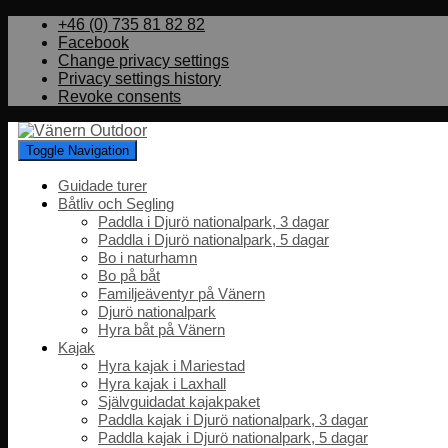
+46 (0) 735 81 82 82
Facebook
Change privacy settings
Privacy settings history
Revoke consents
Toggle Navigation
Guidade turer
Båtliv och Segling
Paddla i Djurö nationalpark, 3 dagar
Paddla i Djurö nationalpark, 5 dagar
Bo i naturhamn
Bo på båt
Familjeäventyr på Vänern
Djurö nationalpark
Hyra båt på Vänern
Kajak
Hyra kajak i Mariestad
Hyra kajak i Laxhall
Självguidadat kajakpaket
Paddla kajak i Djurö nationalpark, 3 dagar
Paddla kajak i Djurö nationalpark, 5 dagar