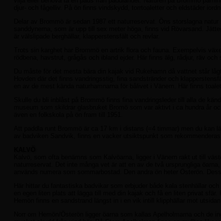
vilja eller behöva ta en paus från paddlandet. Naturen på Brommö påmin
djur- och fågelliv. På ön finns vindskydd, torrtoaletter och eldstäder iordnin
Delar av Brommö är sedan 1987 ett naturreservat. Öns storslagna natur s
sanddynerna, som är upp till sex meter höga, finns vid Rövarsand. Jätteg
är välslipade berghällar, klapperstensfält och revlar.
Trots sin karghet har Brommö en artrik flora och fauna. Exempelvis växe
rödbena, havstrut, grågås och ibland ejder. Här finns älg, rådjur, räv oc
Du måste för det mesta bära din kajak vid Rukehamn då vattnet står lågt
Hovden där det finns vandringsstig, fina sandstränder och klappersten
en av de mest kända naturhamnarna för bålivet i Vänern. Här finns toalet
Skulle du bli inblåst på Brommö finns fina vandringsleder till alla de kän
museum som skildrar glasbruket Bromö som var aktivt i ca hundra år oc
även en folkskola på ön fram till 1951.
Att paddla runt Brommö är ca 17 km i distans (=4 timmar) men du kan lätt
av badviken Sandvik, finns en vacker utsiktspunkt som rekommenderas –
KALVÖ
Kalvö, som ofta benämns som Kalvöarna, ligger i Vänern rakt ut till väst
naturreservat. Det inte många vet är att en av de två ursprungliga öarna
används numera som sommarbostad. Den andra ön heter Österön. Dessa öa
Här hittar du fantastiska badvikar som erbjuder både kala stenhällar och
en egen liten plats att lägga till med din kajak och få en liten privat sf
Hemön finns en sandstrand längst in i en vik intill klipphällar mot utsida
Norr om Hemön/Österön ligger öarna som kallas Apelholmarna och de ingår