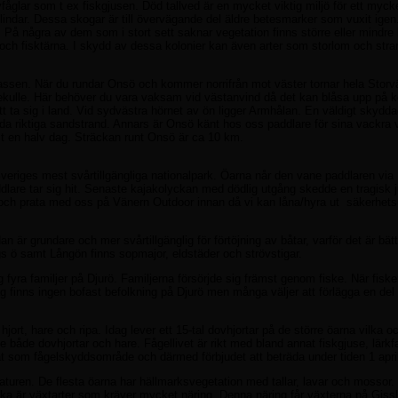
vfåglar som t ex fiskgjusen. Död tallved är en mycket viktig miljö för ett mycke
indar. Dessa skogar är till övervägande del äldre betesmarker som vuxit igen
 På några av dem som i stort sett saknar vegetation finns större eller mindre 
 och fisktärna. I skydd av dessa kolonier kan även arter som storlom och str
 vassen. När du rundar Onsö och kommer norrifrån mot väster tornar hela Stor
nekulle. Här behöver du vara vaksam vid västanvind då det kan blåsa upp på ko
 ta sig i land. Vid sydvästra hörnet av ön ligger Armhålan. En väldigt skydd
da riktiga sandstrand. Annars är Onsö känt hos oss paddlare för sina vackra vä
st en halv dag. Sträckan runt Onsö är ca 10 km.
Sveriges mest svårtillgängliga nationalpark. Öarna når den vane paddlaren v
are tar sig hit. Senaste kajakolyckan med dödlig utgång skedde en tragisk j
ring och prata med oss på Vänern Outdoor innan då vi kan låna/hyra ut säkerhet
 är grundare och mer svårtillgänglig för förtöjning av båtar, varför det är bätt
s ö samt Långön finns sopmajor, eldstäder och strövstigar.
fyra familjer på Djurö. Familjerna försörjde sig främst genom fiske. När fisken
 Idag finns ingen bofast befolkning på Djurö men många väljer att förlägga en del
jort, hare och ripa. Idag lever ett 15-tal dovhjortar på de större öarna vilka 
e både dovhjortar och hare. Fågellivet är rikt med bland annat fiskgjuse, lärkf
at som fågelskyddsområde och därmed förbjudet att beträda under tiden 1 april-
naturen. De flesta öarna har hällmarksvegetation med tallar, lavar och mossor.
ilka är växtarter som kräver mycket näring. Denna näring får växterna på Gissl