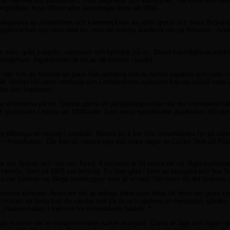
ner mycket om västkusten, med berghällar och sanddyner. Här finns fina badst
gställda. Inga affärer eller serveringar finns att tillgå.
kapades av inlandsisen och kännetecknas av jätte- grytor och stora flygsand
rytorna kan ses över hela ön, men de största återfinns ute på Rövaren . Andra
r slån, grått saltgräs, sandstarr och björnbär på ön. Bland havsfåglarna märk
h skogshare. Älgstammen är en av de tätaste i landet.
 där. Om du föredrar en paus från paddling kan du lämna kajaken och vada i va
sfält. Mellan Hovdens nordsida och Lindökrokens sydspets kan du också vada 
ter och soptunnor.
da stränderna på ön. Stanna gärna till på färjelägessidan där det sommartid hål
h grundades i början av 1800-talet. Som mest sysselsatte glasbruket 360 per
 tillbringa en heldag i området. Mindre än 1 km från Smörhättans fyr på södr
 Knipekulten. Där kan du vandra upp och klara dagar se Läckö Slott på Kål
er om Sjötorp och norr om Torsö. Kalvöarna är till större del ett fågelskydds
, Hemön, fram till 1963 var bebodd. En liten gård i form av ladugård och hus f
r förbinds av långa stenbryggor som är en rest från tiden då det bedrevs j
 mindre stränder. Även om det är många båtar som hittar hit finns det goda cha
är. Förutom att bada kan du vandra runt på ön och uppleva en fantastisk sjönära 
n. Platsen kallas i folkmun för Kronstrands badvik. *
 som en del av naturreservatet Kalvö skärgård. Öarna är låga och ligger öppe