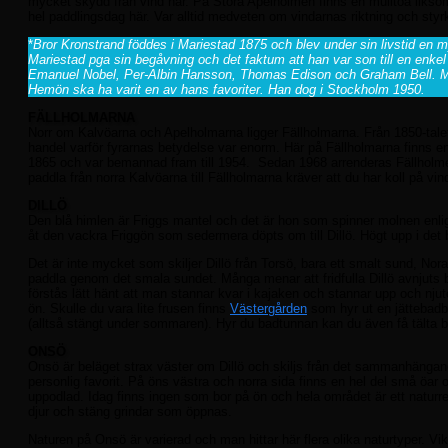
mycket skydd från vind här. På Stora Apelholmen finns en mulltoa liks
hel paddlingsdag här. Var alltid medveten om vindarnas riktning och styr
*
Bror Kronstrand föddes i Mariestad 1875 och blev under sin livstid en m
Mariestad pga sin begåvning och det faktum att han var son till en enkel l
Emanuel Nobel, Per-Albin Hansson, Thomas Edison och Graham Bell. Me
Hemön ska ha varit en av hans favoriter. Han dog i Stockholm 1950.
FÄLLHOLMARNA
Norr om Kalvöarna och Apelholmarna ligger Fällholmarna. Från 1850-talet
handel varför fyrarnas betydelse var enorm. Här på Fällholmarna finns 
1865 och var bemannad fram till 1954. Sedan 1968 arrenderas Fällholmen 
paddla från norra Kalvöarna till Fällholmarna kräver att du har koll på 
DILLÖ
Den blå himlen är Friggs mantel och det är hon som spinner molnen enlig
åt den vackra Friggön som sedermera döpts om till Dillö. Högt upp i det b
Det är inte mycket som skiljer Dillö från Torsö, bara ett smalt sund, N
paddla genom det smala sundet. Många menar att fridfulla Dillö avnjuts bä
förstås lätt hänt att man stannar kvar i kajaken och stannar upp och nj
ön. Skulle du vara lite frusen finns
Västergården
som hyr ut en jättebadba
(alltså stängt under sommaren). Hyr du badtunnan kan du även få tälta
ONSÖ
Onsö är beläget strax väster om Dillö och skiljs från det sammanhängand
personlig favorit. På öns västra och norra sida finns en hel del små öar o
uppodlad. Idag finns ingen som bor på ön och hela området är ett naturre
djur och stäng grindar som öppnas.
Naturen på Onsö är varierad och man hittar här flera olika naturtyper. V