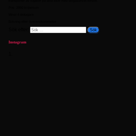
transporter av kajaker på land sker med biogasdrivet fordon.
Pris: 3950 kr/person
Minst 4 deltagare
Bokning efter överenskommelse
Sök efter:
Instagram
1.
What a season finale. Sunshine and 20 enthusiastic