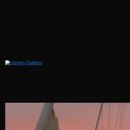
Följ på Instagram
Kajak & segling
Bo ombord – kajak & segling
Hyr båt