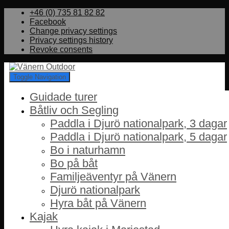
+46 (0) 735 81 82 82
Facebook
Change privacy settings
Privacy settings history
Revoke consents
Toggle Navigation
Guidade turer
Båtliv och Segling
Paddla i Djurö nationalpark, 3 dagar
Paddla i Djurö nationalpark, 5 dagar
Bo i naturhamn
Bo på båt
Familjeäventyr på Vänern
Djurö nationalpark
Hyra båt på Vänern
Kajak