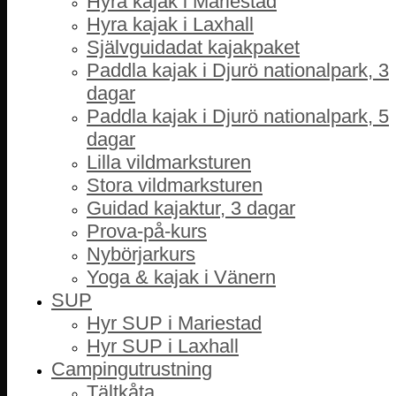
Hyra kajak i Mariestad
Hyra kajak i Laxhall
Självguidadat kajakpaket
Paddla kajak i Djurö nationalpark, 3
dagar
Paddla kajak i Djurö nationalpark, 5
dagar
Lilla vildmarksturen
Stora vildmarksturen
Guidad kajaktur, 3 dagar
Prova-på-kurs
Nybörjarkurs
Yoga & kajak i Vänern
SUP
Hyr SUP i Mariestad
Hyr SUP i Laxhall
Campingutrustning
Tältkåta