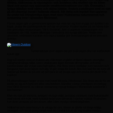
tillrätta. Välkomnas av
säsongens- och årstidens rika skafferi när du kliver
iland och avnjut nya spännande smakkombinationer ute i fält. Övernatta i
lyxiga tältkåtor med värme och sköna bäddar. Avsluta paddlingen med en natt
på ett charmigt hotell i Italiensk villastil. Allt detta och mycket mer upplever
du under två oförglömliga dygn med start i Kalvöarnas naturreservat och
avslutning inne i sjöstaden Mariestad.
Första dagen går vi gemensamt igenom hur man tar sig fram tryggt och ljudlöst i en
kajak, pratar lite paddlingsteknik och tar en provtur. Kvällen bjuder på det bästa från
den gemytliga restaurangen ”Sill & Dynamit”, fast vi upplever matlagningen och
middagen ute i fält. Natten tillbringas i bekväma och lyxiga tältkåtor. Rejält med
utrymme, vedeldade kaminer och mjuka bäddar gör övernattningen till ett bekvämt
äventyr.
Tunnbrödsbak över öppen eld ger svårslagen fika när kaffekitteln
kokat upp.
Dag två startar med en frukost ute i fält innan vi glider ut bland slipade stenhällar,
månghundraåriga tallar, som i vindutsatta lägen formats till martallar, och små
sandstränder där vi kan vara helt själva. Här finns stora rovfåglar som havsörn och
fiskgjuse men även bäver och älg. Vi gör stopp för lunch, fika och bad för de som vill.
Vattnet på färden är så rent att det bara är att skopa upp och dricka det direkt från
kajaken.
På eftermiddagen beger vi oss mot hotell Wictoria i Mariestad. Där finns det tid för att
skölja av sig och byta om efter utevistelsen. Därefter väntar ytterligare en middag
med Sill & Dynamit, nu i deras restaurang mysigt belägen i Mariestads turiststråk i
inre hamnen.
Efter en natt på Wictoria, beläget i en lugn miljö, avslutas vistelsen med frukostbuffé
med varmt och kallt, med nybakat bröd som serveras i vacker matsal. Frukosten
kan även avnjutas på terrassen, eller i den mysiga vinterträdgården.
Hållbarhet och naturhänsyn är viktiga för oss. Maten är därför så långt möjligt
ekologisk och lokalt producerad med ett särskilt fokus på hög kvalitét medan