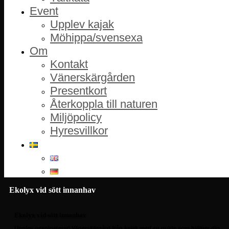
Event
Upplev kajak
Möhippa/svensexa
Om
Kontakt
Vänerskärgården
Presentkort
Återkoppla till naturen
Miljöpolicy
Hyresvillkor
Ekolyx vid sött innanhav
Ekolyx vid sött innanhav
Upplev oexploaterad Vänerskärgård från kajak med en guide som hjälper dig