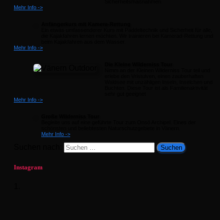
Sicherheitsmaßnahmen.
Mehr Info ->
Anfängerkurs mit Kamera-Rettung
Ein etwas umfassenderer Kurs mit Paddeltechnik und Sicherheit für alle,
die Kajakfahren lernen möchten. Wir trainieren bei Kamerad-Rettung und
beim Kajakfahren aus dem Wasser.
Mehr Info ->
Die Kleine Wilderniss Tour
Nimm an der Kleinen Wilderniss Tour teil und
erlebe den Vristulven, einen zauberhaften
Waldsee mit unzähligen Inseln, Inselchen und
Buchten. Diese Tour ist als Familienaktivität
sehr gut geeignet
Mehr Info ->
Große Wilderniss Tour
Begleite uns auf eine geführte Tour zum Onsö Archipel. Eines der
schönsten und beliebtesten Naturschutzgebiete in Vänern.
Mehr Info ->
Suchen nach:
Instagram
1.
What a season finale. Sunshine and 20 enthusiastic