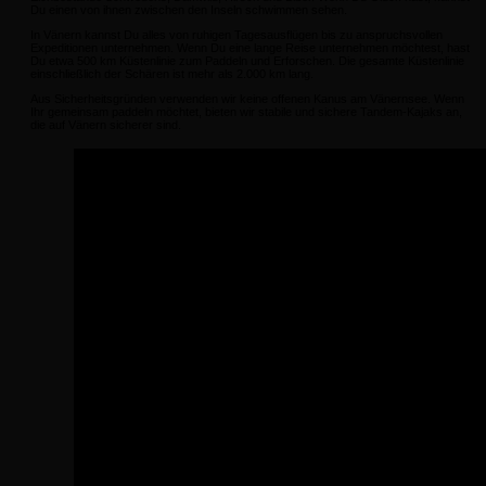
Du einen von ihnen zwischen den Inseln schwimmen sehen.
In Vänern kannst Du alles von ruhigen Tagesausflügen bis zu anspruchsvollen
Expeditionen unternehmen. Wenn Du eine lange Reise unternehmen möchtest, hast
Du etwa 500 km Küstenlinie zum Paddeln und Erforschen. Die gesamte Küstenlinie
einschließlich der Schären ist mehr als 2.000 km lang.
Aus Sicherheitsgründen verwenden wir keine offenen Kanus am Vänernsee. Wenn
Ihr gemeinsam paddeln möchtet, bieten wir stabile und sichere Tandem-Kajaks an,
die auf Vänern sicherer sind.