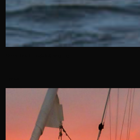
Bo ombord – kajak & segling
Hyr båt