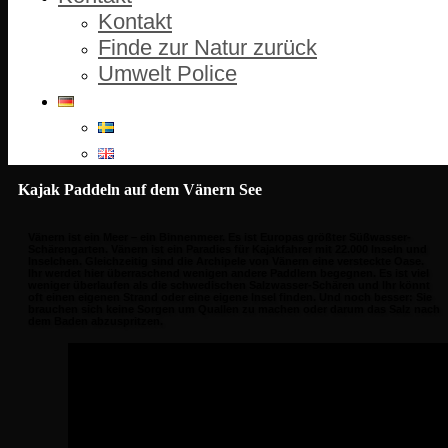
Kontakt
Finde zur Natur zurück
Umwelt Police
Kajak Paddeln auf dem Vänern See
Vänern ist ein Meer – ein Binnenmeer. Es ist Europas größter Süßwasser-
Schärengarten. Vänern ist ein Paradies für Kajakfahrer mit 22.000 Inseln und
Inselchen. Gleichzeitig sind die Archipele von Vänern eine versteckte Oase.
Ihr werdet hier überraschend wenigen andere Paddlern begegnen. Es ist viel
weniger überlaufen als die schwedischen Salzwasser-Schären und Ihr könnt
oft einen eigenen Strand oder eine eigene Insel finden. Und noch besser: Sie
brauchen sich keine Sorgen um Quallen zu machen oder darum das Salz nach
dem Baden abzuspritzen.