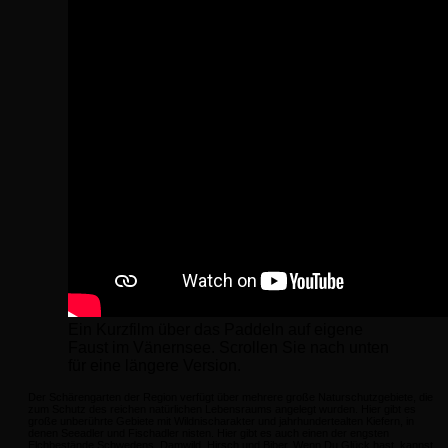
Ein Kurzfilm über das Paddeln auf eigene
Faust im Vänernsee. Scrollen Sie nach unten
für eine längere Version.
Der Schärengarten der Region verfügt über mehrere große Naturschutzgebiete, die
zum Schutz des reichen natürlichen Lebensraums angelegt wurden. Hier gibt es
große unberührte Gebiete mit Wildnischarakter und jahrhundertealten Kiefern, in
denen Seeadler und Fischadler nisten. Hier gibt es auch einen der engsten
Elchbestände Schwedens, Damwild, Hirsch und Biber. Wenn Du Glück hast, kannst