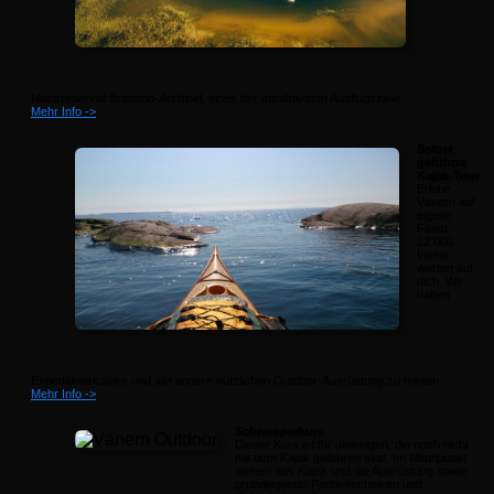
Naturreservat Brommö-Archipel, eines der attraktivsten Ausflugsziele.
Mehr Info ->
Selbst
geführte
Kajak-Tour
Erlebe
Vänern auf
eigene
Faust.
22.000
Inseln
warten auf
dich. Wir
haben
Expeditionskajaks und alle andere nützlichen Outdoor-Ausrüstung zu mieten.
Mehr Info ->
Schnupperkurs
Dieser Kurs ist für diejenigen, die noch nicht
mit dem Kajak gefahren sind. Im Mittelpunkt
stehen das Kajak und die Ausrüstung sowie
grundlegende Paddeltechniken und