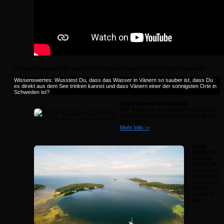
Ein etwas längerer Film über das Paddeln auf eigene Faust auf dem Vänernsee.
Wissenswertes: Wusstest Du, dass das Wasser in Vänern so sauber ist, dass Du
es direkt aus dem See trinken kannst und dass Vänern einer der sonnigsten Orte in
Schweden ist?
Kajak mieten in Mariestad
Hier findest Du sowohl Kajaks für einen
Tagesausflug als auch Kajaks für lange
Expeditionen.
Mehr Info ->
Kajak
mieten in
Laxhall
Mieten Sie
Ihr Kajak in
Laxhall und
fahren Sie
direkt
hinaus in
das