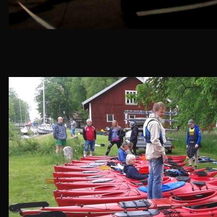
Tvåmastad motorseglare 40 fot.
Företag